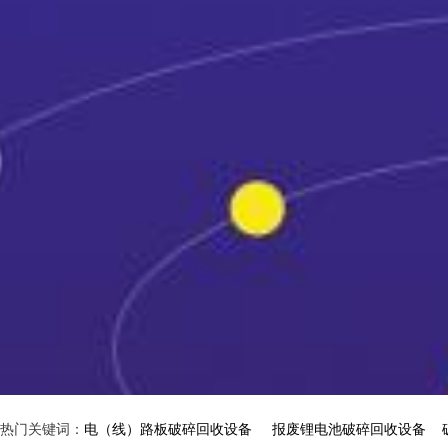
热门关键词：
电（线）路板破碎回收设备
报废锂电池破碎回收设备