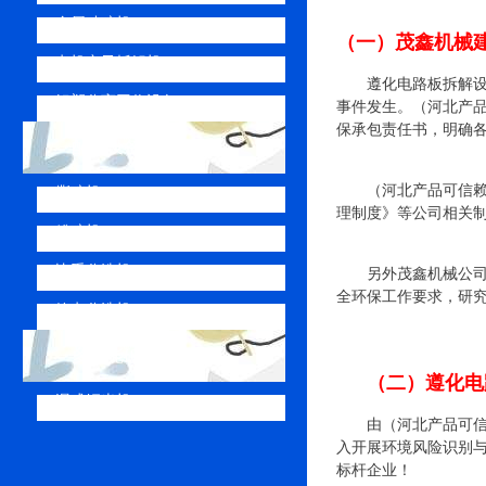
金属破碎机
（一）茂鑫机械
电机定子拆解机
遵化电路板拆解设备
铝塑分离回收设备
事件发生。（河北产
保承包责任书，明确
配套设备
（河北产品可信赖凯
撕碎机
理制度》等公司相关
粉碎机
比重分选机
另外茂鑫机械公司定
全环保工作要求，研
静电分选机
多功能破碎机
（二）遵化电
湿式铜米机
由（河北产品可信赖
入开展环境风险识别
标杆企业！