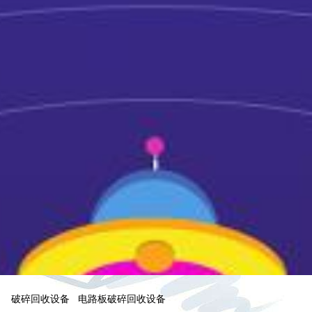
破碎回收设备
电路板破碎回收设备