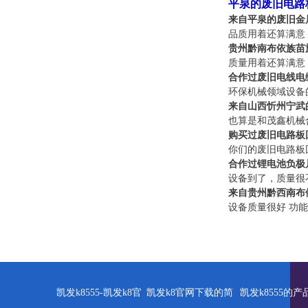
平泉的废旧电路
来自平泉的废旧金
品质用着还算满意
贵州黔南布依族苗
质量用着还算满意
合作过废旧电线电
环保机械领域设备
来自山西忻州宁武
也算是和茂鑫机械
购买过废旧电路板
你们的废旧电路板
合作过锂电池负极
设备到了，质量很
来自贵州黔西南布
设备质量很好 功能
凯发k8555-凯发k8官
凯发k8官网下载的简
凯发k8555的产