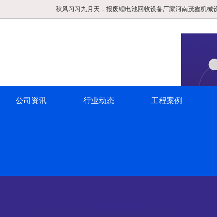
秋风习习九月天，报废锂电池回收设备厂家河南茂鑫机械设备有限公司欢
公司资讯
行业动态
工程案例