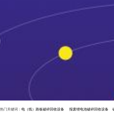
热门关键词：
电（线）路板破碎回收设备
报废锂电池破碎回收设备