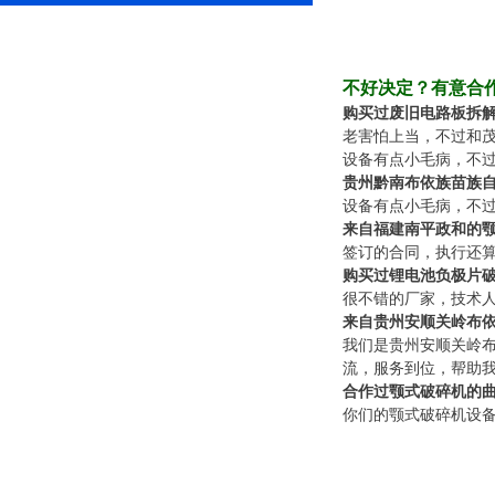
不好决定？有意合
购买过废旧电路板拆
老害怕上当，不过和茂
设备有点小毛病，不
贵州黔南布依族苗族
设备有点小毛病，不
来自福建南平政和的
签订的合同，执行还
购买过锂电池负极片
很不错的厂家，技术人
来自贵州安顺关岭布
我们是贵州安顺关岭
流，服务到位，帮助
合作过颚式破碎机的
你们的颚式破碎机设