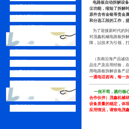
电路板自动拆解设备 
金属破碎机
尘功能，缩短了拆解
原件含有金银等贵金
电机定子拆解机
和分选工段的工作，
铝塑分离回收设备
为了迎接新时代的到
对茂鑫机械电路板拆
配套设备
障，以技术为引领，
撕碎机
（东南沿海产品诚信
粉碎机
品生产及应用经验，
用电路板拆解设备产
比重分选机
一通电话咨询，每一
静电分选机
一丝不苟，践行核
多功能破碎机
合作伙伴）茂鑫机械
设备质量的稳定，体
湿式铜米机
应用情况，请致电茂鑫机