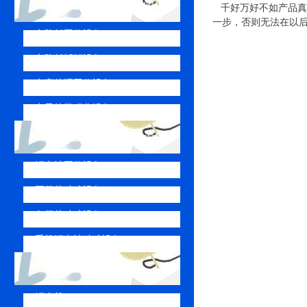
电（线）路板破碎回收设备
千好万好不如产品真
一步，否则无法在以
电路板回收设备
电路板拆解设备
电容处理回收设备
电子垃圾碳化设备
报废锂电池破碎回收设备
锂电池回收设备
正极片破碎设备
负极片破碎设备
手机锂电池破碎设备
破碎回收设备
铜米机