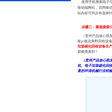
使用手机搜索电子
移动端网站，启用移
站内容可同步有选择针
步骤三：
重视搜索
（贵州产品放心凯发
板pc板边角料回收设
垃圾碳化回收设备生产
易被搜索到！
（贵州产品放心凯
机、电子垃圾碳化回收
富的环保机械行业经