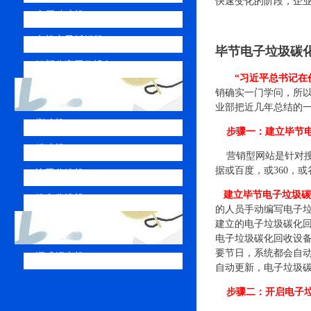
快速变化的阶段，企
金属破碎机
电机定子拆解机
毕节电子垃圾碳
铝塑分离回收设备
“习近平总书记在
销确实一门学问，所
配套设备
业部把近几年总结的
撕碎机
步骤一：建立毕节
粉碎机
营销型网站是针对搜
据或百度，或360，
比重分选机
建立毕节电子垃圾碳
静电分选机
的人员手动编写电子
建立的电子垃圾碳化
多功能破碎机
电子垃圾碳化回收设
要节日，系统都会自
湿式铜米机
自动更新，电子垃圾
步骤二：开启电子垃