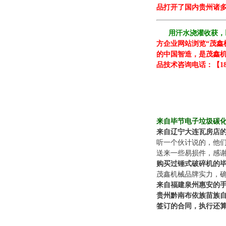
品打开了国内贵州诸多
用汗水浇灌收获，
方企业网站浏览“茂
的中国智造，是茂鑫
品技术咨询电话：【18
来自毕节电子垃圾碳
来自辽宁大连瓦房店
听一个伙计说的，他们
送来一些易损件，感
购买过锤式破碎机的
茂鑫机械品牌实力，确
来自福建泉州惠安的
贵州黔南布依族苗族
签订的合同，执行还