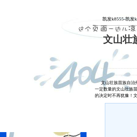
电路板粉碎机，电路板拆解分离回收设备
凯发k8555-凯发
文山壮
文山壮族苗族自治
一定数量的文山壮族
的决定时不再犹豫！文山