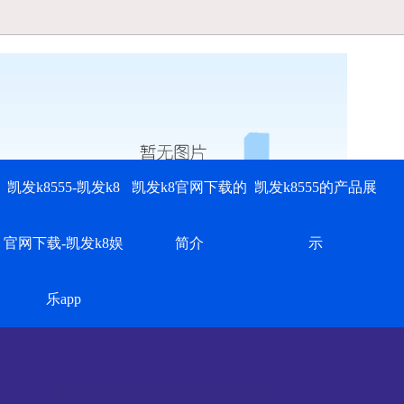
凯发k8555-凯发k8
凯发k8官网下载的
凯发k8555的产品展
官网下载-凯发k8娱
简介
示
乐app