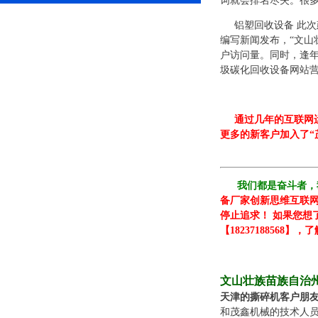
词就会排名尽失。很
铝塑回收设备 此次
编写新闻发布，“文山
户访问量。同时，逢
圾碳化回收设备网站
通过几年的互联网运
更多的新客户加入了“
我们都是奋斗者，
备厂家创新思维互联网
停止追求！ 如果您想
【18237188568
文山壮族苗族自治
天津的撕碎机客户朋
和茂鑫机械的技术人员