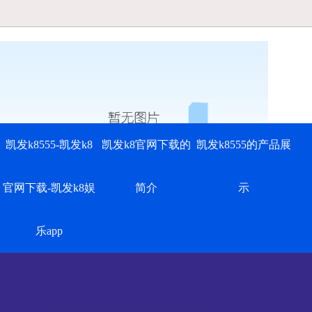
凯发k8555-凯发k8
凯发k8官网下载的
凯发k8555的产品展
官网下载-凯发k8娱
简介
示
乐app