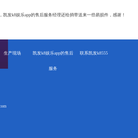
凯发k8娱乐app的售后服务经理还给捎带送来一些易损件，感谢！
生产现场
凯发k8娱乐app的售后
联系凯发k8555
服务
com