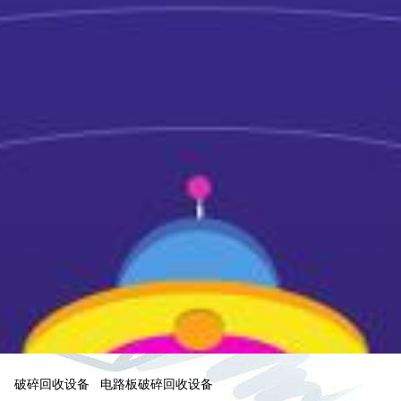
破碎回收设备
电路板破碎回收设备