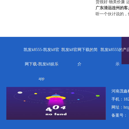
货很好 物美价廉 
广东清远连州的客
听一个伙计说的，
凯发k8555-凯发k8官
凯发k8官网下载的简
凯发k8555的产
网下载-凯发k8娱乐
介
示
app
河南茂鑫
手机：182
网址：htt
备案号：