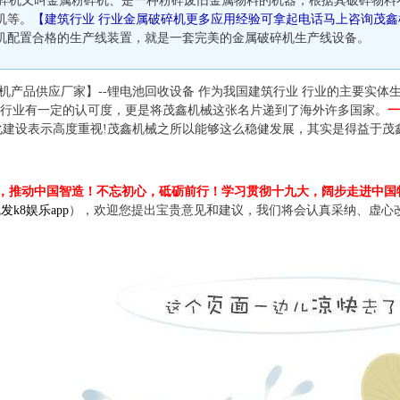
机又叫金属粉碎机、是一种粉碎废旧金属物料的机器，根据其破碎物料
机等。
【建筑行业 行业金属破碎机更多应用经验可拿起电话马上咨询茂
机配置合格的生产线装置，就是一套完美的金属破碎机生产线设备。
产品供应厂家】--锂电池回收设备 作为我国建筑行业 行业的主要实体
 行业有一定的认可度，更是将茂鑫机械这张名片递到了海外许多国家。
一
文化建设表示高度重视!茂鑫机械之所以能够这么稳健发展，其实是得益于茂鑫
，推动中国智造！不忘初心，砥砺前行！学习贯彻十九大，阔步走进中国
发k8娱乐app
），欢迎您提出宝贵意见和建议，我们将会认真采纳、虚心