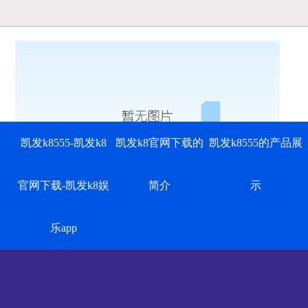
凯发k8555-凯发k8
凯发k8官网下载的
凯发k8555的产品展
官网下载-凯发k8娱
简介
示
乐app