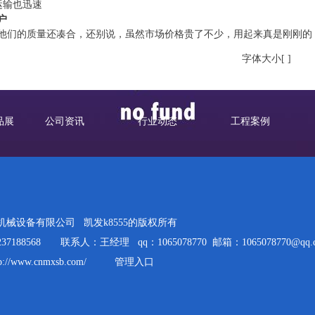
运输也迅速
户
他们的质量还凑合，还别说，虽然市场价格贵了不少，用起来真是刚刚的，
字体大小[ ]
品展
公司资讯
行业动态
工程案例
机械设备有限公司 凯发k8555的版权所有
37188568 联系人：王经理 qq：1065078770 邮箱：
1065078770@qq.
p://www.cnmxsb.com/
管理入口