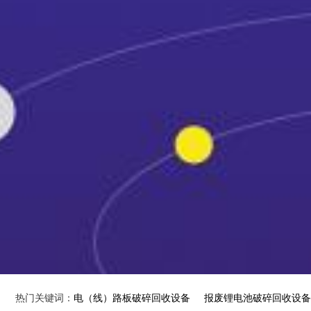
热门关键词：
电（线）路板破碎回收设备
报废锂电池破碎回收设备