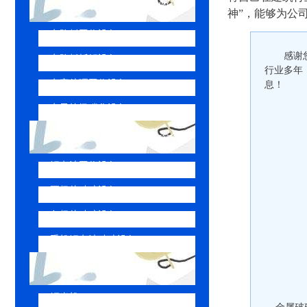
电（线）路板破碎回收设备
神”，能够为公
电路板回收设备
感谢
电路板拆解设备
行业多年
电容处理回收设备
息！
电子垃圾碳化设备
报废锂电池破碎回收设备
锂电池回收设备
正极片破碎设备
负极片破碎设备
手机锂电池破碎设备
破碎回收设备
铜米机