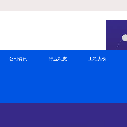
公司资讯
行业动态
工程案例