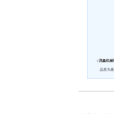
√茂鑫机械
品质为基