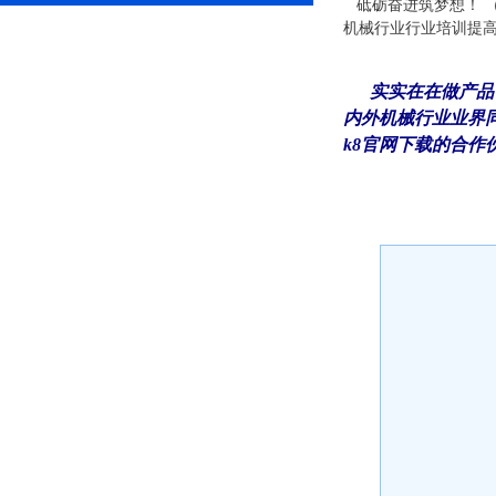
砥砺奋进筑梦想！ 
机械行业行业培训提高
实实在在做产品
内外机械行业业界
k8官网下载的合作