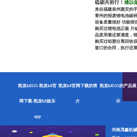
砥砺共前行！
难以
来自福建泉州惠安的
青州的报废锂电池破
设备质量很好 功能很
购买过锂电池正极 片
品质用着还算满意，锂
购买过铝塑分离回收
签订的合同，执行还算
凯发k8555-凯发k8官
凯发k8官网下载的简
凯发k8555的产品展
网下载-凯发k8娱乐
介
示
app
河南茂鑫机械