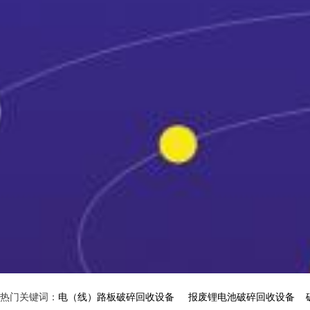
热门关键词：
电（线）路板破碎回收设备
报废锂电池破碎回收设备