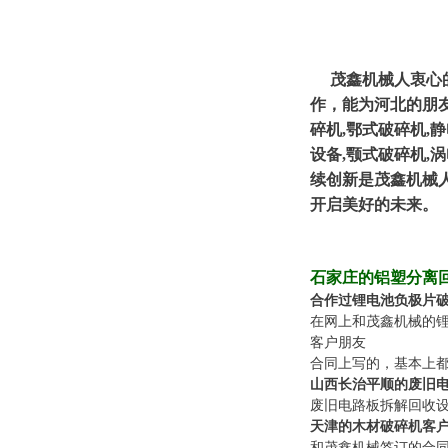
茂鑫机械人衷心的
作，能为河北的朋友
碎机,鄂式破碎机,
设备,颚式破碎机,
续创新是茂鑫机械
开启美好的未来。
石家庄的铝塑分离
合作过锂电池负极片
在网上和茂鑫机械的
客户朋友
合同上写的，基本上
山西长治平顺的废旧
废旧电路板拆解回收
天津的木材破碎机客
和茂鑫机械签订的合