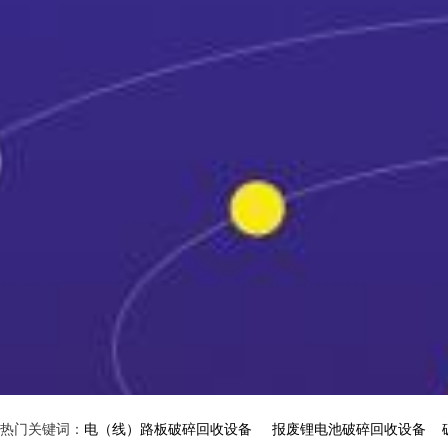
热门关键词：
电（线）路板破碎回收设备
报废锂电池破碎回收设备