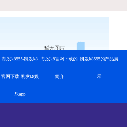
凯发k8555-凯发k8
凯发k8官网下载的
凯发k8555的产品展
官网下载-凯发k8娱
简介
示
乐app