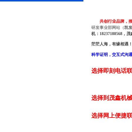
共创行业品牌，
研发事业部网站（
凯发
机：182371885
茫茫人海，有缘相遇
科学证明，交互式沟
选择即刻电话
选择到茂鑫机
选择网上便捷