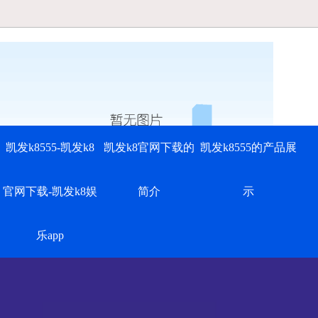
凯发k8555-凯发k8
凯发k8官网下载的
凯发k8555的产品展
官网下载-凯发k8娱
简介
示
乐app