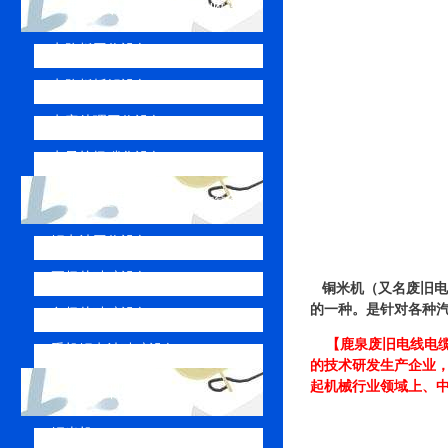
电（线）路板破碎回收设备
电路板回收设备
电路板拆解设备
电容处理回收设备
电子垃圾碳化设备
报废锂电池破碎回收设备
锂电池回收设备
正极片破碎设备
铜米机（又名废旧电
的一种。是针对各种
负极片破碎设备
【鹿泉废旧电线电
手机锂电池破碎设备
的技术研发生产企业
起机械行业领域上、中
破碎回收设备
铜米机