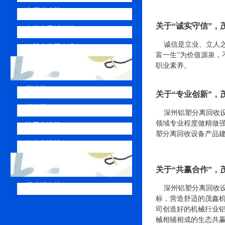
金属破碎机
关于“诚实守信”，
电机定子拆解机
诚信是立业、立人之
铝塑分离回收设备
富一生”为价值源泉，
职业素养。
配套设备
撕碎机
关于“专业创新”，
粉碎机
深州铝塑分离回收设备
领域专业程度做精做强
比重分选机
塑分离回收设备产品
静电分选机
多功能破碎机
关于“共赢合作”，
湿式铜米机
深州铝塑分离回收设备
标，营造舒适的茂鑫机
司创造好的机械行业铝
械相辅相成的生态共