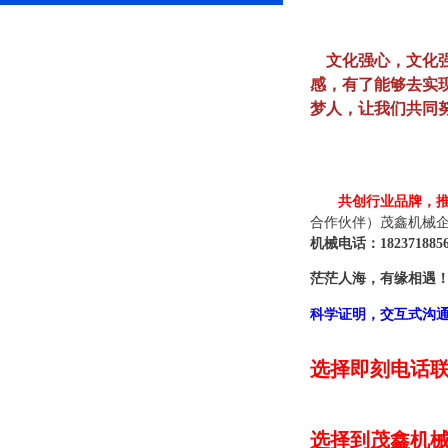
文化强心，文化强
感，有了能够去实
梦人，让我们共同
共创行业品牌，
合作伙伴）茂鑫机械
机械电话：1823718
茫茫人海，有缘相遇
科学证明，交互式沟
选择即刻电话
选择到茂鑫机