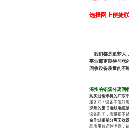
选择网上便捷
我们都是追梦人，
事业部更期待与您
回收设备质量的不
深州的铝塑分离回
购买过铜米机的广东
服务好！设备不但好
深州的废旧电线电缆
设备到了，质量很不错
合作过铝塑分离回收
品质用着还算满意，