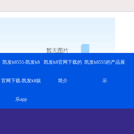
凯发k8555-凯发k8
凯发k8官网下载的
凯发k8555的产品展
官网下载-凯发k8娱
简介
示
乐app