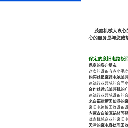
茂鑫机械人衷心的
心的服务是与您诚
保定的废旧电路板
保定的客户朋友
这次的设备有点小毛
购买过报废锂电池破
建筑行业领域的合同
合作过锤式破碎机的
建筑行业领域设备的
来自福建莆田仙游的
废旧电路板回收设备设
内蒙古自治区锡林郭
茂鑫机械企业的废旧
天津的废电容处理回