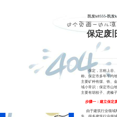
电路板粉碎机，电路板拆解分离回收设备
凯发k8555-凯发
保定废
保定，古称上谷、保
称。保定市多年平均地表
主要矿种有煤、铁、
域小常识：保定市山
主要有胡枝子、虎榛
步骤一：建立保定
由于建筑行业领域网
失。很多建筑行业领