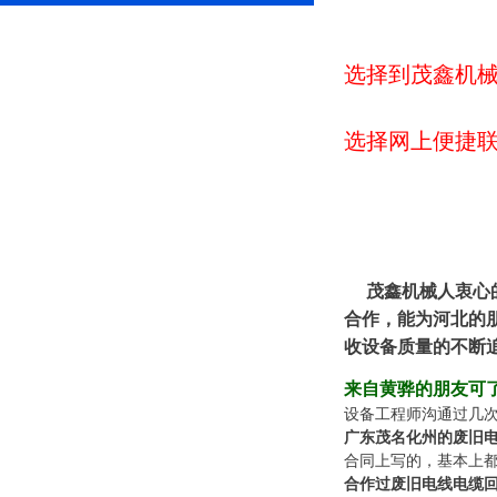
选择到茂鑫机
选择网上便捷
茂鑫机械人衷心的
合作，能为河北的
收设备质量的不断
来自黄骅的朋友可
设备工程师沟通过几
广东茂名化州的废旧
合同上写的，基本上
合作过废旧电线电缆