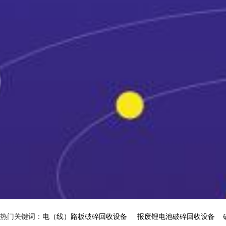
热门关键词：
电（线）路板破碎回收设备
报废锂电池破碎回收设备