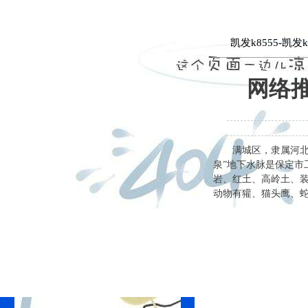
电路板粉碎机，电路板拆解分离回收设备
凯发k8555-凯发
网络推
满城区，隶属河北省
泉”地下水脉是保定市
岩、红土、高岭土、
动物有獾、猫头鹰、