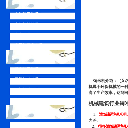
电（线）路板破碎回收设备
电路板回收设备
电路板拆解设备
电容处理回收设备
电子垃圾碳化设备
报废锂电池破碎回收设备
锂电池回收设备
正极片破碎设备
铜米机介绍：（又名
机属于环保机械的一种
负极片破碎设备
高了生产效率，达到
手机锂电池破碎设备
机械建筑行业铜
破碎回收设备
1、
满城新型铜米机
力差。
铜米机
2、
很多满城新型铜