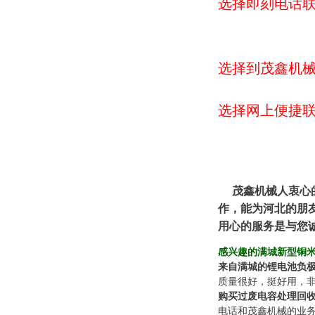
选择即刻电话
选择到茂鑫机
选择网上便捷
茂鑫机械人衷心的
作，能为河北的朋
用心的服务是与您
感兴趣的满城新型铜
来自满城的锂电池负
质量很好，挺好用，
购买过废电容处理回
电话和茂鑫机械的业