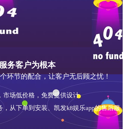
以服务客户为根本
个环节的配合，让客户无后顾之忧！
场低价格，免费提供设计
下单到安装、凯发k8娱乐app的售后服