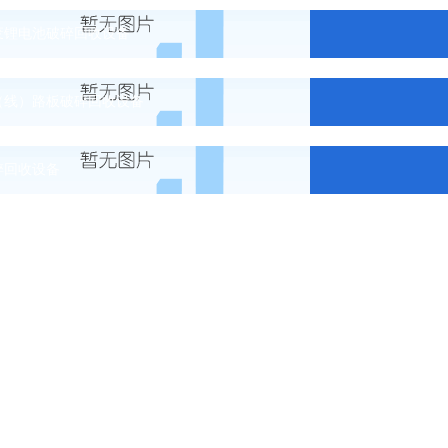
废锂电池破碎回收设备
（线）路板破碎回收设备
碎回收设备