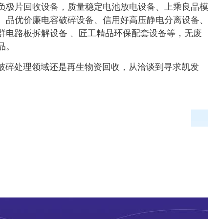
负极片回收设备，质量稳定电池放电设备、上乘良品模
、品优价廉电容破碎设备、信用好高压静电分离设备、
群电路板拆解设备 、匠工精品环保配套设备等，无废
品。
碎处理领域还是再生物资回收，从洽谈到寻求凯发
调试到维护，我们都是您的凯发k8官网下载的合作伙伴。
坚持“专注，品质、品牌”的信念，具有品质管理意识和
计、供应、检验直到凯发k8娱乐app的售后服务，都
时茂鑫拥有一个完善的凯发k8娱乐app的售后服务系
术人员全部拥有丰富的工作经验和优良的技能，长期接受
及时和优良的服务。