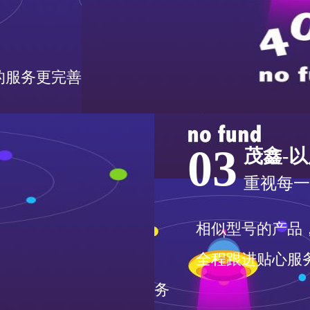
设备销售
的服务更完善
03
茂鑫-
重视每一
相似型号的产品，市
全程跟进贴心服务，从
务