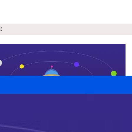
重创新品质优铸品牌。成立以来，茂鑫机械坚持以研发为生存之本，不断地提