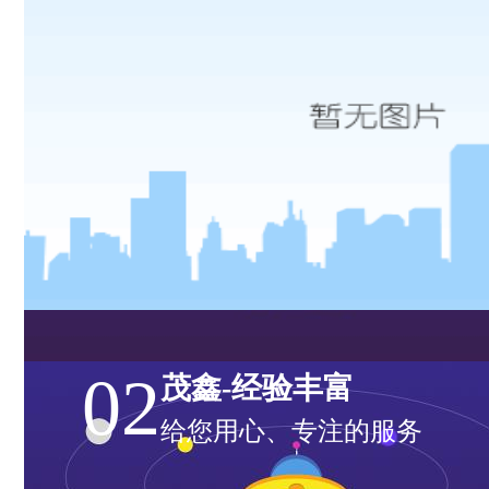
02
茂鑫-经验丰富
给您用心、专注的服务