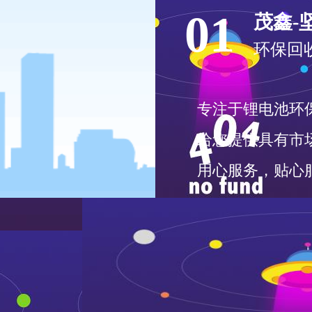
01
茂鑫-
环保回
专注于锂电池环保
给您提供具有市场竞争
用心服务，贴心