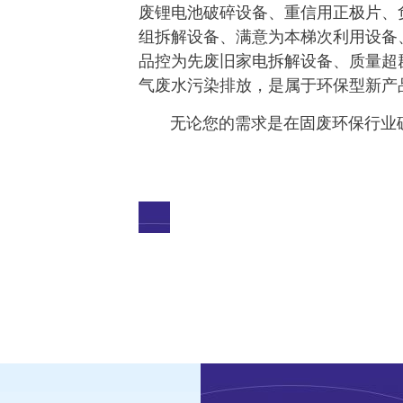
废锂电池破碎设备、重信用正极片、
组拆解设备、满意为本梯次利用设备
品控为先废旧家电拆解设备、质量超
气废水污染排放，是属于环保型新产
无论您的需求是在固废环保行业破
k8555的解决方案，从设备安装、
追求上乘，共筑辉煌明天！我们始终
服务观念。从原材料的采购、产品的设
严格按照规范的程序进行品控管理。同
统，凯发k8娱乐app的售后服务技
专业技术培训，可以给尉氏客户提供