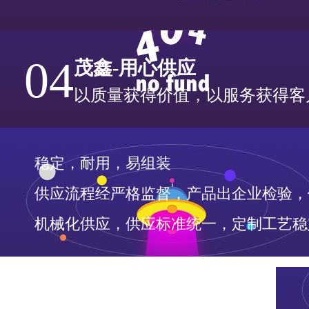
04
茂鑫-用心供应
以质量获得价值，以服务获得客
稳定，耐用，易组装
供应流程经严格监督，产品出企业检验，
机械化供应，供应标准统一，定制工艺稳