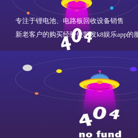
专注于锂电池、电路板回收设
新老客户的购买经验使凯发k8娱乐app的