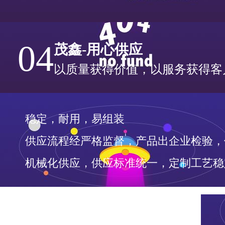
04
茂鑫-用心供应
以质量获得价值，以服务获得客
稳定，耐用，易组装
供应流程经严格监督，产品出企业检验，
机械化供应，供应标准统一，定制工艺稳