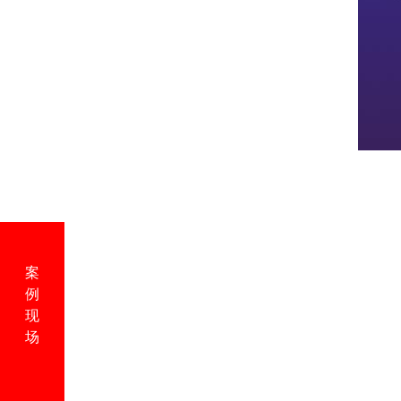
案
例
现
场