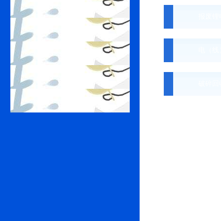
电路板粉碎机，电路板拆解分离回收设备
报废锂
电（线
破碎回