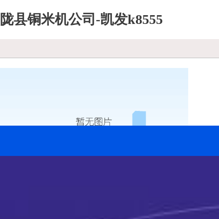
陇县铜米机公司-凯发k8555