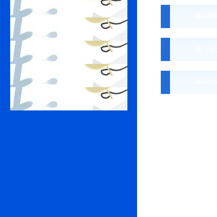
电路板粉碎机，电路板拆解分离回收设备
报废锂
电（线
破碎回