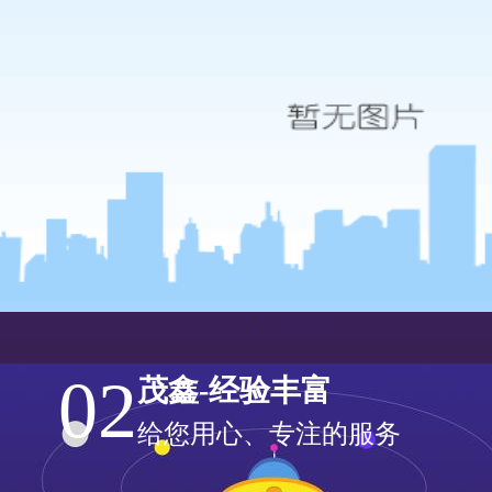
02
茂鑫-经验丰富
给您用心、专注的服务