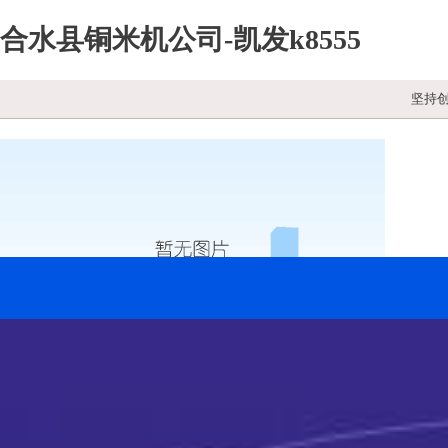
合水县铜米机公司-凯发k8555
坚持创新驱