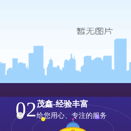
02
茂鑫-经验丰富
给您用心、专注的服务