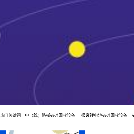
热门关键词：
电（线）路板破碎回收设备
报废锂电池破碎回收设备