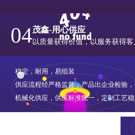
04
茂鑫-用心供应
以质量获得价值，以服务获得客
稳定，耐用，易组装
供应流程经严格监督，产品出企业检验，
机械化供应，供应标准统一，定制工艺稳