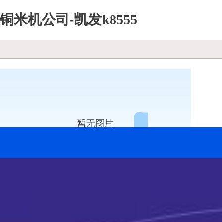
铜米机公司-凯发k8555