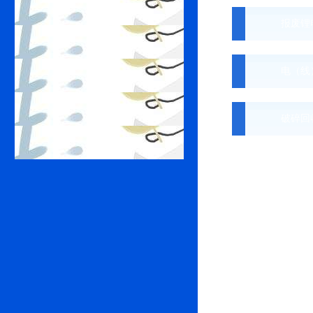
电路板粉碎机，电路板拆解分离回收设备
报废锂
电（线
破碎回