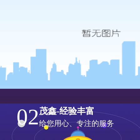
02
茂鑫-经验丰富
给您用心、专注的服务